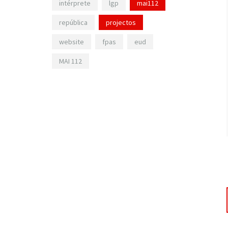
intérprete
lgp
mai112
república
projectos
website
fpas
eud
MAI 112