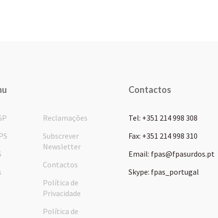
nu
Contactos
GP
Reclamações
Tel: +351 214 998 308
PS
Subscrever
Fax: +351 214 998 310
Newsletter
S
Email: fpas@fpasurdos.pt
Contactos
s
Skype: fpas_portugal
Política de
Privacidade
Política de