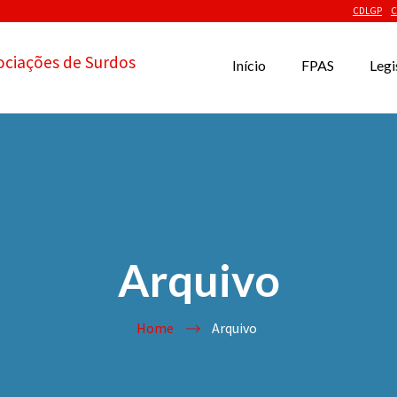
CDLGP
C
ociações de Surdos
Início
FPAS
Legi
Arquivo
Home
Arquivo