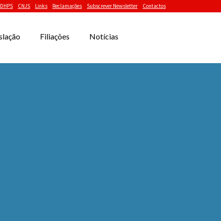
DHPS
CNJS
Links
Reclamações
Subscrever Newsletter
Contactos
slação
Filiações
Notícias