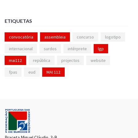
ETIQUETAS
convocatória
assembleia
concurso
logotipo
internacional
surdos
intérprete
lgp
mai112
república
projectos
website
fpas
eud
MAI 112
Praceta Miguel Cláudio, 3-B