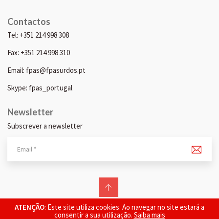
Contactos
Tel: +351 214 998 308
Fax: +351 214 998 310
Email: fpas@fpasurdos.pt
Skype: fpas_portugal
Newsletter
Subscrever a newsletter
© 2026 FPAS. Todos os direitos reservados.
ATENÇÃO
: Este site utiliza cookies. Ao navegar no site estará a
consentir a sua utilização.
Saiba mais