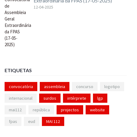
Extraordinária da FPAS (17-05-2025)
12-04-2025
ETIQUETAS
convocatória
assembleia
concurso
logotipo
internacional
surdos
intérprete
lgp
mai112
república
projectos
website
fpas
eud
MAI 112