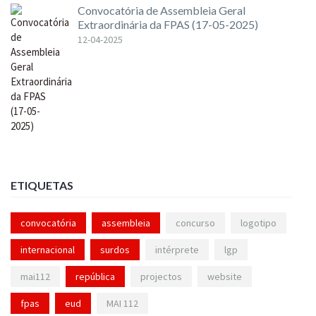
Convocatória de Assembleia Geral
Extraordinária da FPAS (17-05-2025)
12-04-2025
ETIQUETAS
convocatória
assembleia
concurso
logotipo
internacional
surdos
intérprete
lgp
mai112
república
projectos
website
fpas
eud
MAI 112