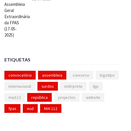
ETIQUETAS
convocatória
assembleia
concurso
logotipo
internacional
surdos
intérprete
lgp
mai112
república
projectos
website
fpas
eud
MAI 112