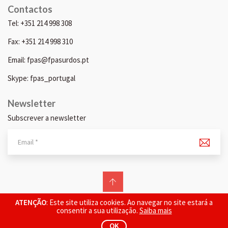
Contactos
Tel: +351 214 998 308
Fax: +351 214 998 310
Email: fpas@fpasurdos.pt
Skype: fpas_portugal
Newsletter
Subscrever a newsletter
© 2026 FPAS. Todos os direitos reservados.
ATENÇÃO
: Este site utiliza cookies. Ao navegar no site estará a
consentir a sua utilização.
Saiba mais
OK