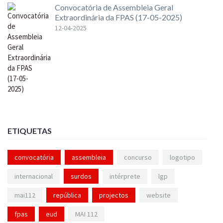
Convocatória de Assembleia Geral
Extraordinária da FPAS (17-05-2025)
12-04-2025
ETIQUETAS
convocatória
assembleia
concurso
logotipo
internacional
surdos
intérprete
lgp
mai112
república
projectos
website
fpas
eud
MAI 112