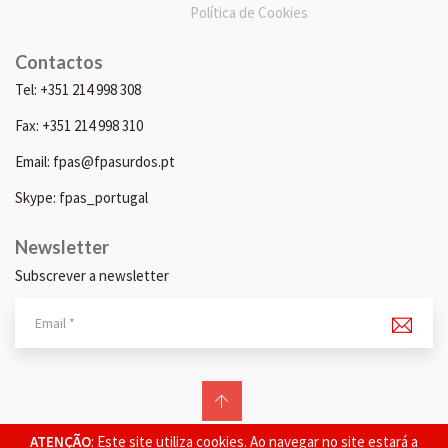
Política de Cookies
Contactos
Tel: +351 214 998 308
Fax: +351 214 998 310
Email: fpas@fpasurdos.pt
Skype: fpas_portugal
Newsletter
Subscrever a newsletter
© 2026 FPAS. Todos os direitos reservados.
ATENÇÃO
: Este site utiliza cookies. Ao navegar no site estará a