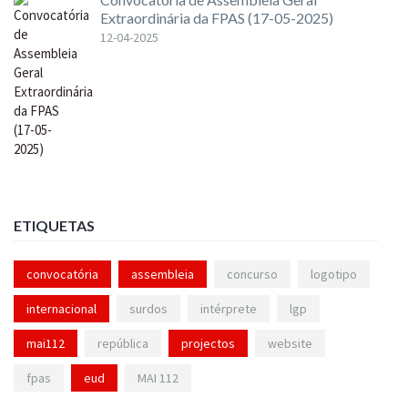
Extraordinária da FPAS (17-05-2025)
12-04-2025
ETIQUETAS
convocatória
assembleia
concurso
logotipo
internacional
surdos
intérprete
lgp
mai112
república
projectos
website
fpas
eud
MAI 112