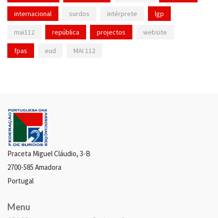
internacional
surdos
intérprete
lgp
mai112
república
projectos
website
fpas
eud
MAI 112
Praceta Miguel Cláudio, 3-B
2700-585 Amadora
Portugal
Menu