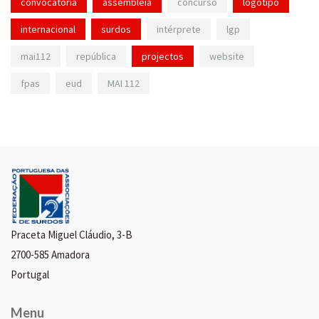
convocatória
assembleia
concurso
logotipo
internacional
surdos
intérprete
lgp
mai112
república
projectos
website
fpas
eud
MAI 112
Praceta Miguel Cláudio, 3-B
2700-585 Amadora
Portugal
Menu