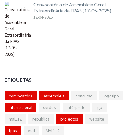
Convocatória de Assembleia Geral
Extraordinária da FPAS (17-05-2025)
12-04-2025
ETIQUETAS
convocatória
assembleia
concurso
logotipo
internacional
surdos
intérprete
lgp
mai112
república
projectos
website
fpas
eud
MAI 112