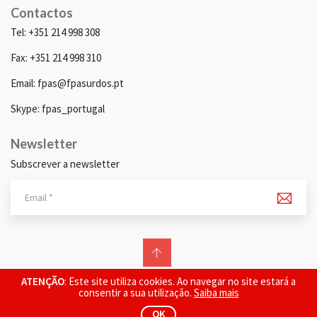
Contactos
Tel: +351 214 998 308
Fax: +351 214 998 310
Email: fpas@fpasurdos.pt
Skype: fpas_portugal
Newsletter
Subscrever a newsletter
© 2026 FPAS. Todos os direitos reservados.
ATENÇÃO
: Este site utiliza cookies. Ao navegar no site estará a
consentir a sua utilização.
Saiba mais
OK