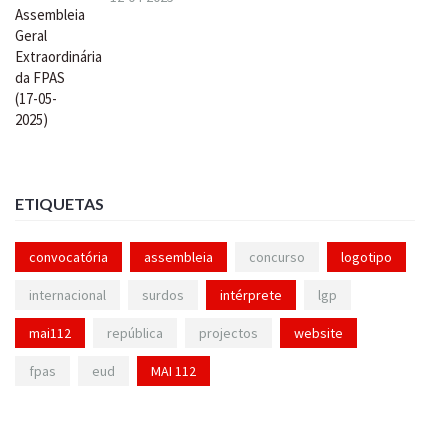
ETIQUETAS
convocatória
assembleia
concurso
logotipo
internacional
surdos
intérprete
lgp
mai112
república
projectos
website
fpas
eud
MAI 112