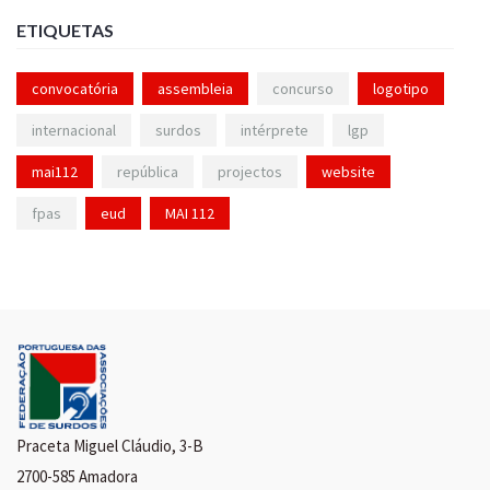
ETIQUETAS
convocatória
assembleia
concurso
logotipo
internacional
surdos
intérprete
lgp
mai112
república
projectos
website
fpas
eud
MAI 112
Praceta Miguel Cláudio, 3-B
2700-585 Amadora