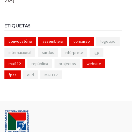
ETIQUETAS
convocatória
assembleia
concurso
logotipo
internacional
surdos
intérprete
lgp
mai112
república
projectos
website
fpas
eud
MAI 112