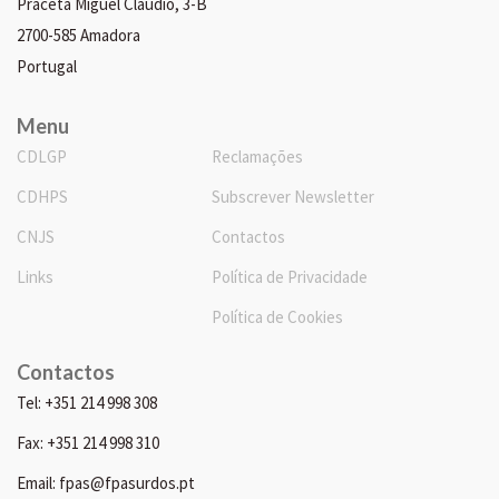
Praceta Miguel Cláudio, 3-B
2700-585 Amadora
Portugal
Menu
CDLGP
Reclamações
CDHPS
Subscrever Newsletter
CNJS
Contactos
Links
Política de Privacidade
Política de Cookies
Contactos
Tel: +351 214 998 308
Fax: +351 214 998 310
Email: fpas@fpasurdos.pt