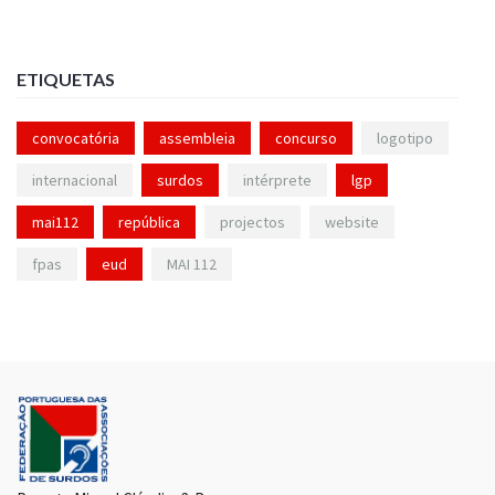
ETIQUETAS
convocatória
assembleia
concurso
logotipo
internacional
surdos
intérprete
lgp
mai112
república
projectos
website
fpas
eud
MAI 112