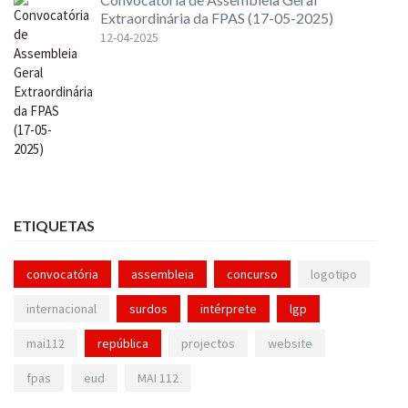
Extraordinária da FPAS (17-05-2025)
12-04-2025
ETIQUETAS
convocatória
assembleia
concurso
logotipo
internacional
surdos
intérprete
lgp
mai112
república
projectos
website
fpas
eud
MAI 112