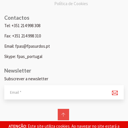
Política de Cookies
Contactos
Tel: +351 214 998 308
Fax: +351 214 998 310
Email: fpas@fpasurdos.pt
Skype: fpas_portugal
Newsletter
Subscrever a newsletter
© 2026 FPAS. Todos os direitos reservados.
ATENÇÃO
: Este site utiliza cookies. Ao navegar no site estará a