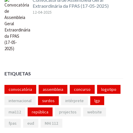
Extraordinária da FPAS (17-05-2025)
12-04-2025
ETIQUETAS
convocatória
assembleia
concurso
logotipo
internacional
surdos
intérprete
lgp
mai112
república
projectos
website
fpas
eud
MAI 112