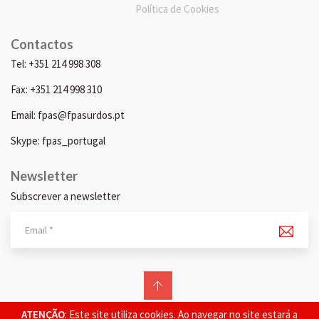
Política de Cookies
Contactos
Tel: +351 214 998 308
Fax: +351 214 998 310
Email: fpas@fpasurdos.pt
Skype: fpas_portugal
Newsletter
Subscrever a newsletter
© 2026 FPAS. Todos os direitos reservados.
ATENÇÃO
: Este site utiliza cookies. Ao navegar no site estará a