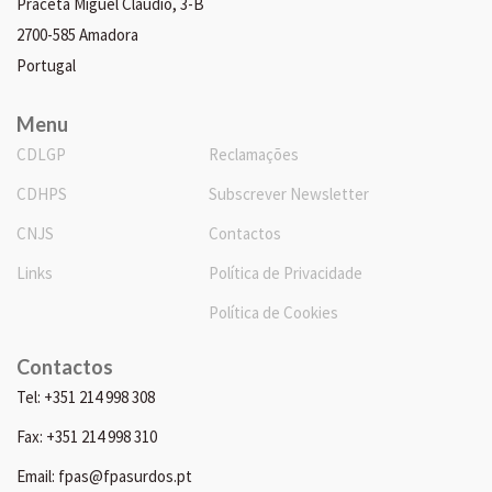
Praceta Miguel Cláudio, 3-B
2700-585 Amadora
Portugal
Menu
CDLGP
Reclamações
CDHPS
Subscrever Newsletter
CNJS
Contactos
Links
Política de Privacidade
Política de Cookies
Contactos
Tel: +351 214 998 308
Fax: +351 214 998 310
Email: fpas@fpasurdos.pt