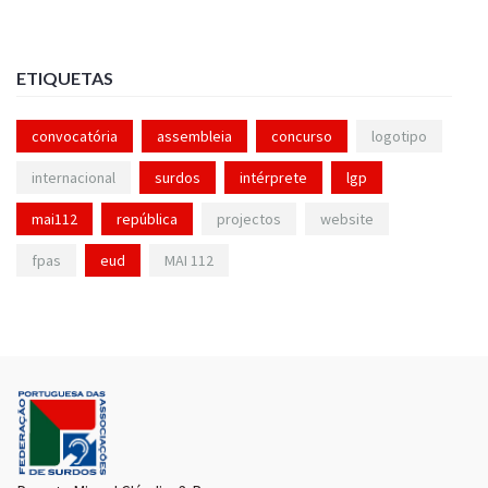
ETIQUETAS
convocatória
assembleia
concurso
logotipo
internacional
surdos
intérprete
lgp
mai112
república
projectos
website
fpas
eud
MAI 112