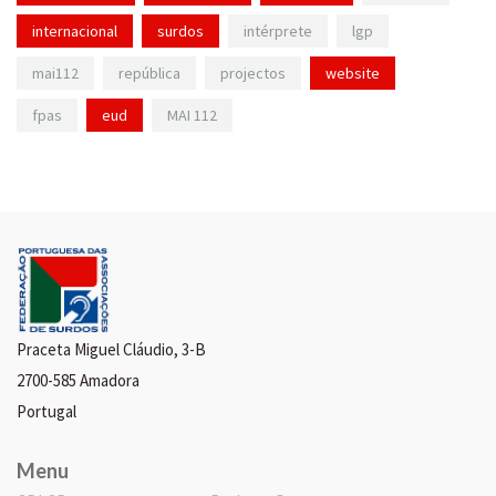
internacional
surdos
intérprete
lgp
mai112
república
projectos
website
fpas
eud
MAI 112
Praceta Miguel Cláudio, 3-B
2700-585 Amadora
Portugal
Menu