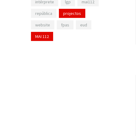
intérprete
lgp
mai112
república
projectos
website
fpas
eud
MAI 112