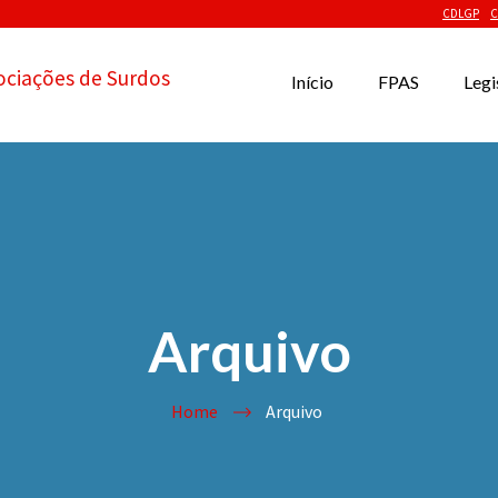
CDLGP
C
ociações de Surdos
Início
FPAS
Legi
Arquivo
Home
Arquivo