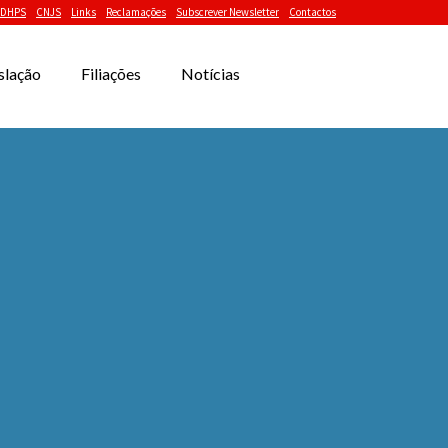
DHPS
CNJS
Links
Reclamações
Subscrever Newsletter
Contactos
slação
Filiações
Notícias