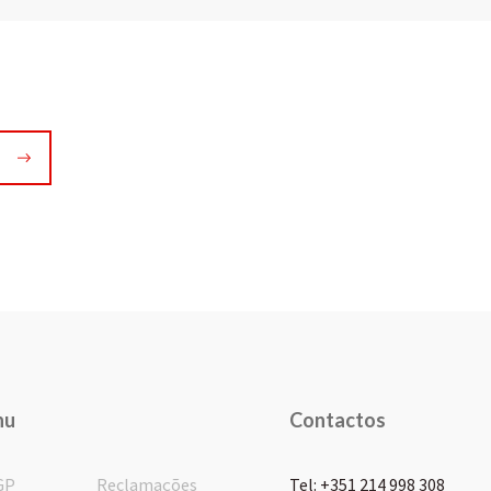
nu
Contactos
GP
Reclamações
Tel: +351 214 998 308