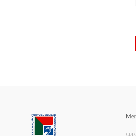
Me
CDL