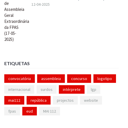
12-04-2025
ETIQUETAS
convocatória
assembleia
concurso
logotipo
internacional
surdos
intérprete
lgp
mai112
república
projectos
website
fpas
eud
MAI 112