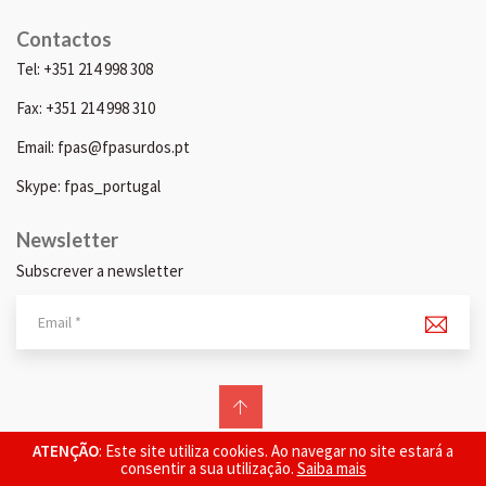
Contactos
Tel: +351 214 998 308
Fax: +351 214 998 310
Email: fpas@fpasurdos.pt
Skype: fpas_portugal
Newsletter
Subscrever a newsletter
© 2026 FPAS. Todos os direitos reservados.
ATENÇÃO
: Este site utiliza cookies. Ao navegar no site estará a
consentir a sua utilização.
Saiba mais