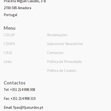
Praceta Miguel Cláudio, 3-B
2700-585 Amadora
Portugal
Menu
CDLGP
Reclamações
CDHPS
Subscrever Newsletter
CNJS
Contactos
Links
Política de Privacidade
Política de Cookies
Contactos
Tel: +351 214 998 308
Fax: +351 214 998 310
Email: fpas@fpasurdos.pt