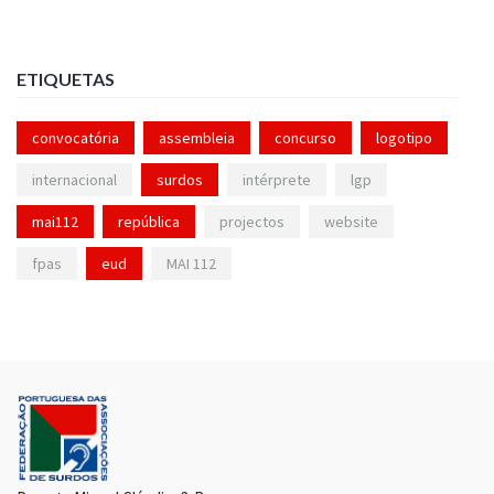
ETIQUETAS
convocatória
assembleia
concurso
logotipo
internacional
surdos
intérprete
lgp
mai112
república
projectos
website
fpas
eud
MAI 112