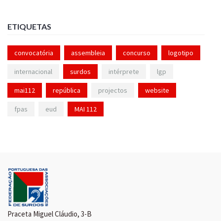
ETIQUETAS
convocatória
assembleia
concurso
logotipo
internacional
surdos
intérprete
lgp
mai112
república
projectos
website
fpas
eud
MAI 112
Praceta Miguel Cláudio, 3-B