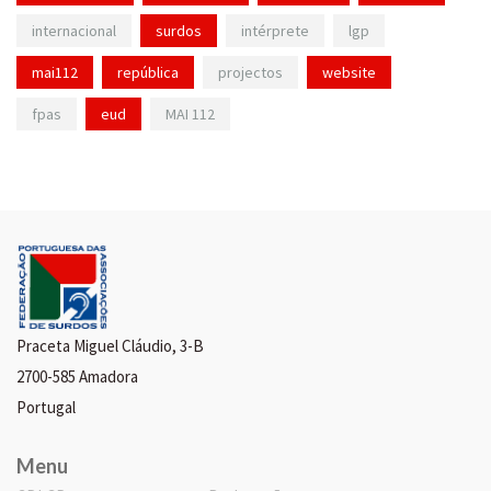
internacional
surdos
intérprete
lgp
mai112
república
projectos
website
fpas
eud
MAI 112
Praceta Miguel Cláudio, 3-B
2700-585 Amadora
Portugal
Menu