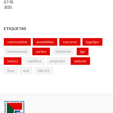
ETIQUETAS
convocatória
assembleia
concurso
logotipo
internacional
surdos
intérprete
lgp
mai112
república
projectos
website
fpas
eud
MAI 112