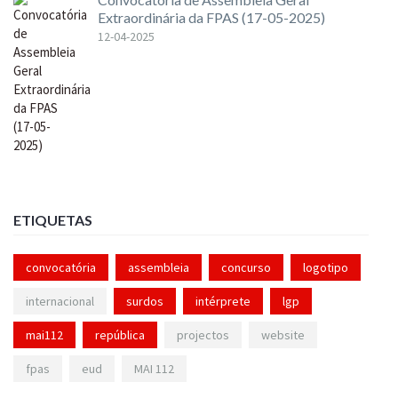
Extraordinária da FPAS (17-05-2025)
12-04-2025
ETIQUETAS
convocatória
assembleia
concurso
logotipo
internacional
surdos
intérprete
lgp
mai112
república
projectos
website
fpas
eud
MAI 112