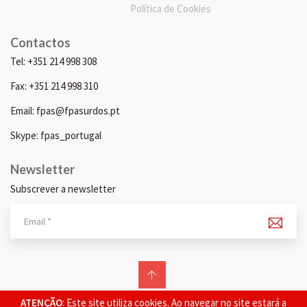
Política de Cookies
Contactos
Tel: +351 214 998 308
Fax: +351 214 998 310
Email: fpas@fpasurdos.pt
Skype: fpas_portugal
Newsletter
Subscrever a newsletter
© 2026 FPAS. Todos os direitos reservados.
ATENÇÃO
: Este site utiliza cookies. Ao navegar no site estará a