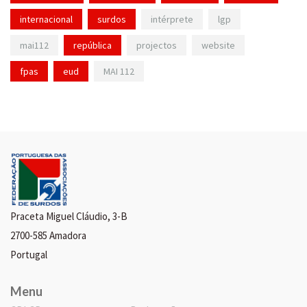
internacional
surdos
intérprete
lgp
mai112
república
projectos
website
fpas
eud
MAI 112
Praceta Miguel Cláudio, 3-B
2700-585 Amadora
Portugal
Menu