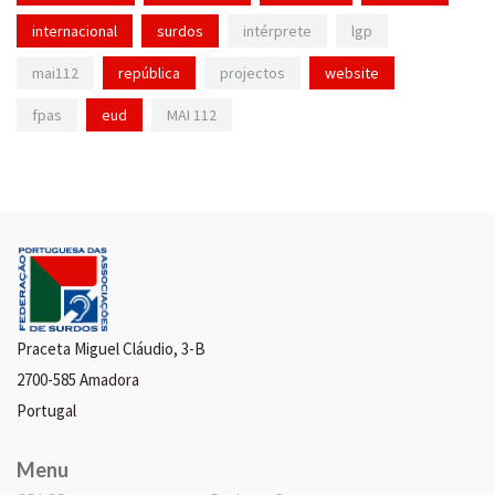
internacional
surdos
intérprete
lgp
mai112
república
projectos
website
fpas
eud
MAI 112
Praceta Miguel Cláudio, 3-B
2700-585 Amadora
Portugal
Menu