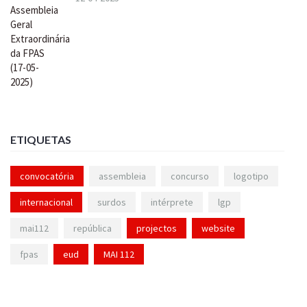
ETIQUETAS
convocatória
assembleia
concurso
logotipo
internacional
surdos
intérprete
lgp
mai112
república
projectos
website
fpas
eud
MAI 112