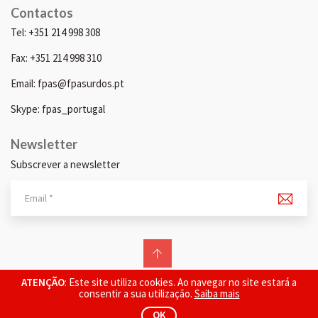
Contactos
Tel: +351 214 998 308
Fax: +351 214 998 310
Email: fpas@fpasurdos.pt
Skype: fpas_portugal
Newsletter
Subscrever a newsletter
© 2026 FPAS. Todos os direitos reservados.
ATENÇÃO
: Este site utiliza cookies. Ao navegar no site estará a
consentir a sua utilização.
Saiba mais
OK