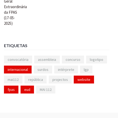
ETIQUETAS
convocatória
assembleia
concurso
logotipo
internacional
surdos
intérprete
lgp
mai112
república
projectos
website
fpas
eud
MAI 112