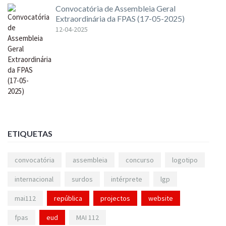
Convocatória de Assembleia Geral
Extraordinária da FPAS (17-05-2025)
12-04-2025
ETIQUETAS
convocatória
assembleia
concurso
logotipo
internacional
surdos
intérprete
lgp
mai112
república
projectos
website
fpas
eud
MAI 112